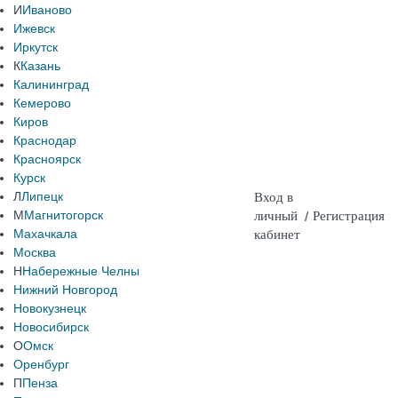
И
Иваново
Ижевск
Иркутск
К
Казань
Калининград
Кемерово
Киров
Краснодар
Красноярск
Курск
Л
Липецк
Вход в
М
Магнитогорск
личный
/
Регистрация
Махачкала
кабинет
Москва
Н
Набережные Челны
Нижний Новгород
Новокузнецк
Новосибирск
О
Омск
Оренбург
П
Пенза