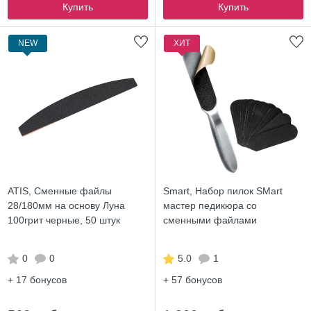
Купить
Купить
NEW
ХИТ
ATIS, Сменные файлы
Smart, Набор пилок SMart
28/180мм на основу Луна
мастер педикюра со
100грит черные, 50 штук
сменными файлами
0
0
5.0
1
+ 17
бонусов
+ 57
бонусов