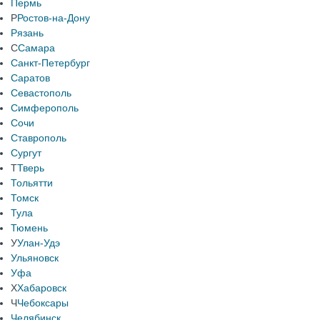
Пермь
Р
Ростов-на-Дону
Рязань
С
Самара
Санкт-Петербург
Саратов
Севастополь
Симферополь
Сочи
Ставрополь
Сургут
Т
Тверь
Тольятти
Томск
Тула
Тюмень
У
Улан-Удэ
Ульяновск
Уфа
Х
Хабаровск
Ч
Чебоксары
Челябинск