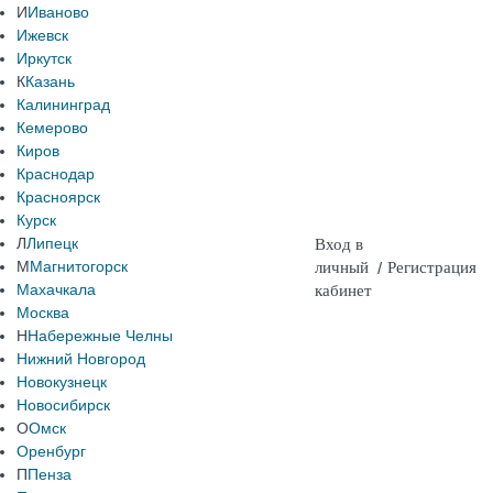
И
Иваново
Ижевск
Иркутск
К
Казань
Калининград
Кемерово
Киров
Краснодар
Красноярск
Курск
Л
Липецк
Вход в
М
Магнитогорск
личный
/
Регистрация
Махачкала
кабинет
Москва
Н
Набережные Челны
Нижний Новгород
Новокузнецк
Новосибирск
О
Омск
Оренбург
П
Пенза