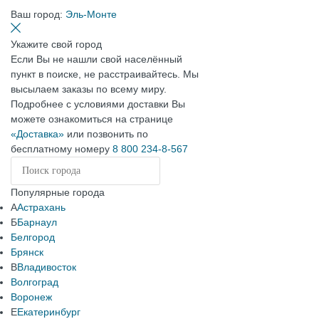
Ваш город:
Эль-Монте
Укажите свой город
Если Вы не нашли свой населённый
пункт в поиске, не расстраивайтесь. Мы
высылаем заказы по всему миру.
Подробнее с условиями доставки Вы
можете ознакомиться на странице
«Доставка»
или позвонить по
бесплатному номеру
8 800 234-8-567
Популярные города
А
Астрахань
Б
Барнаул
Белгород
Брянск
В
Владивосток
Волгоград
Воронеж
Е
Екатеринбург