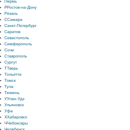
Пермь
Р
Ростов-на-Дону
Рязань
С
Самара
Санкт-Петербург
Саратов
Севастополь
Симферополь
Сочи
Ставрополь
Сургут
Т
Тверь
Тольятти
Томск
Тула
Тюмень
У
Улан-Удэ
Ульяновск
Уфа
Х
Хабаровск
Ч
Чебоксары
Челябинск