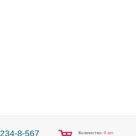
 234-8-567
Количество:
0
шт.