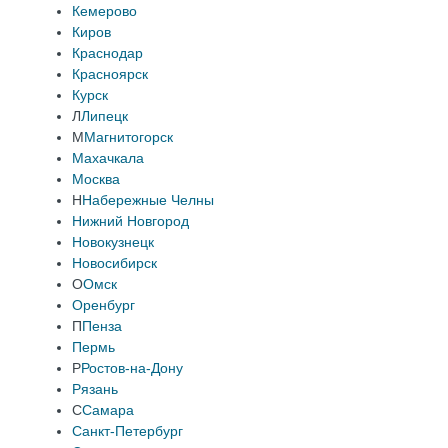
Кемерово
Киров
Краснодар
Красноярск
Курск
Л
Липецк
М
Магнитогорск
Махачкала
Москва
Н
Набережные Челны
Нижний Новгород
Новокузнецк
Новосибирск
О
Омск
Оренбург
П
Пенза
Пермь
Р
Ростов-на-Дону
Рязань
С
Самара
Санкт-Петербург