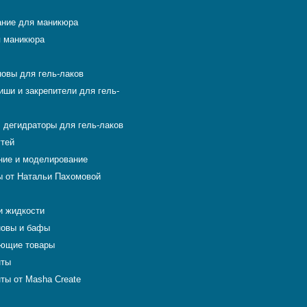
ние для маникюра
 маникюра
новы для гель-лаков
иши и закрепители для гель-
 дегидраторы для гель-лаков
гтей
ие и моделирование
 от Натальи Пахомовой
и жидкости
новы и бафы
ющие товары
нты
ты от Masha Create