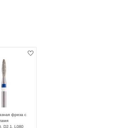
азная фреза с
ламя
, D2,1, L080