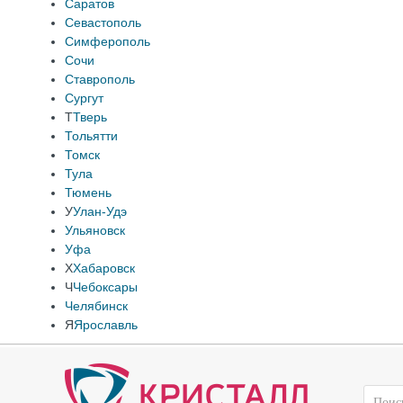
Саратов
Севастополь
Симферополь
Сочи
Ставрополь
Сургут
Т
Тверь
Тольятти
Томск
Тула
Тюмень
У
Улан-Удэ
Ульяновск
Уфа
Х
Хабаровск
Ч
Чебоксары
Челябинск
Я
Ярославль