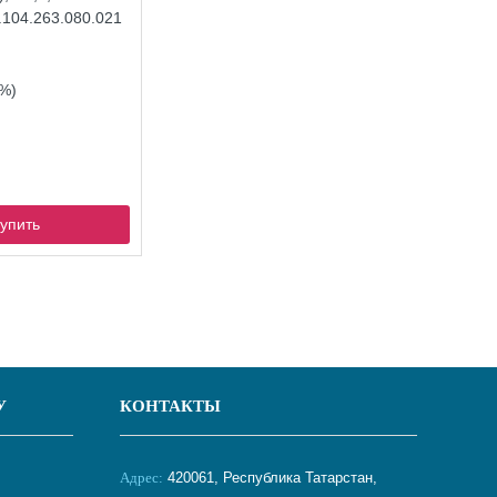
.104.263.080.021
%)
упить
У
КОНТАКТЫ
Адрес:
420061, Республика Татарстан,