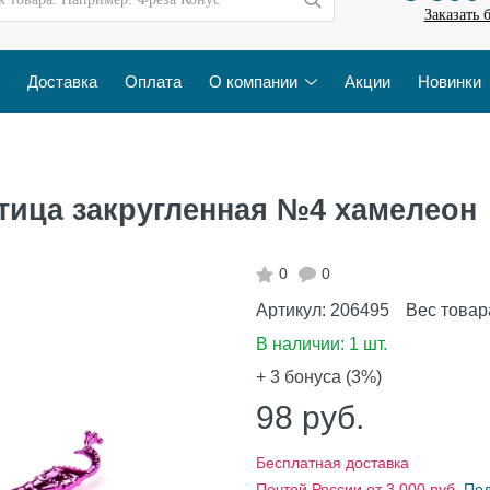
Заказать 
Доставка
Оплата
О компании
Акции
Новинки
птица закругленная №4 хамелеон
0
0
Артикул:
206495
Вес товар
В наличии:
1 шт.
+ 3
бонуса (3%)
98
руб.
Бесплатная доставка
Почтой России от 3 000 руб.
По