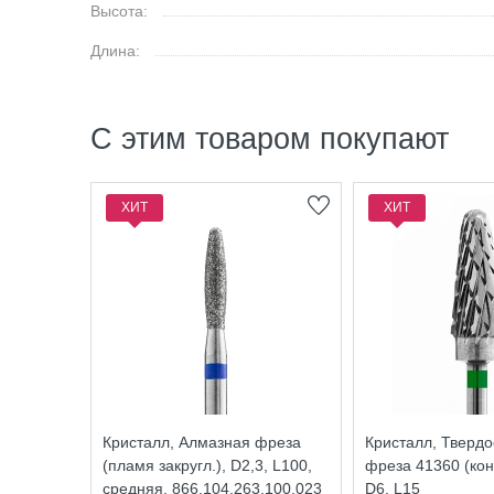
Высота:
Длина:
С этим товаром покупают
ХИТ
ХИТ
Кристалл, Алмазная фреза
Кристалл, Тверд
(пламя закругл.), D2,3, L100,
фреза 41360 (кону
средняя, 866.104.263.100.023
D6, L15