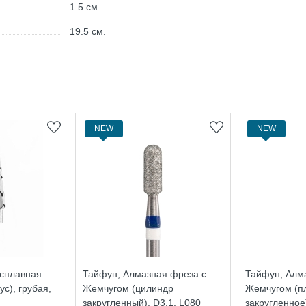
1.5
см.
19.5
см.
NEW
NEW
осплавная
Тайфун, Алмазная фреза с
Тайфун, Алм
с), грубая,
Жемчугом (цилиндр
Жемчугом (п
закругленный), D3,1, L080
закругленное)