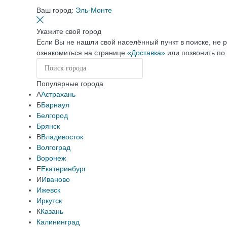
Ваш город:
Эль-Монте
Укажите свой город
Если Вы не нашли свой населённый пункт в поиске, не 
ознакомиться на странице
«Доставка»
или позвонить по
Популярные города
А
Астрахань
Б
Барнаул
Белгород
Брянск
В
Владивосток
Волгоград
Воронеж
Е
Екатеринбург
И
Иваново
Ижевск
Иркутск
К
Казань
Калининград