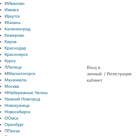
И
Иваново
Ижевск
Иркутск
К
Казань
Калининград
Кемерово
Киров
Краснодар
Красноярск
Курск
Л
Липецк
Вход в
М
Магнитогорск
личный
/
Регистрация
Махачкала
кабинет
Москва
Н
Набережные Челны
Нижний Новгород
Новокузнецк
Новосибирск
О
Омск
Оренбург
П
Пенза