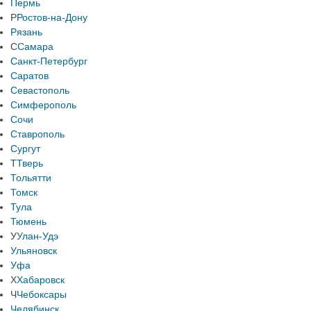
Пермь
Р
Ростов-на-Дону
Рязань
С
Самара
Санкт-Петербург
Саратов
Севастополь
Симферополь
Сочи
Ставрополь
Сургут
Т
Тверь
Тольятти
Томск
Тула
Тюмень
У
Улан-Удэ
Ульяновск
Уфа
Х
Хабаровск
Ч
Чебоксары
Челябинск