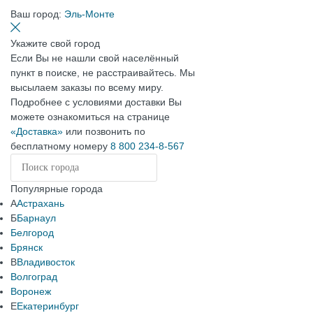
Ваш город:
Эль-Монте
Укажите свой город
Если Вы не нашли свой населённый
пункт в поиске, не расстраивайтесь. Мы
высылаем заказы по всему миру.
Подробнее с условиями доставки Вы
можете ознакомиться на странице
«Доставка»
или позвонить по
бесплатному номеру
8 800 234-8-567
Популярные города
А
Астрахань
Б
Барнаул
Белгород
Брянск
В
Владивосток
Волгоград
Воронеж
Е
Екатеринбург