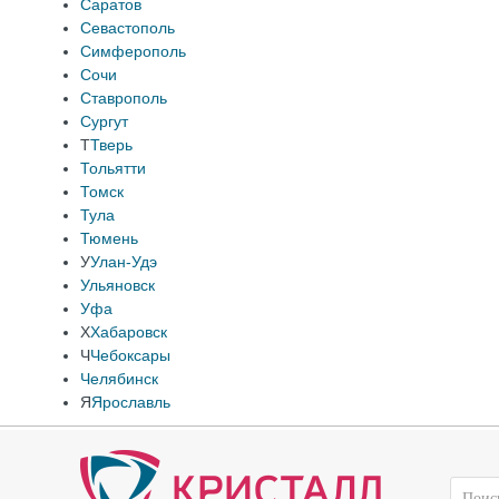
Саратов
Севастополь
Симферополь
Сочи
Ставрополь
Сургут
Т
Тверь
Тольятти
Томск
Тула
Тюмень
У
Улан-Удэ
Ульяновск
Уфа
Х
Хабаровск
Ч
Чебоксары
Челябинск
Я
Ярославль