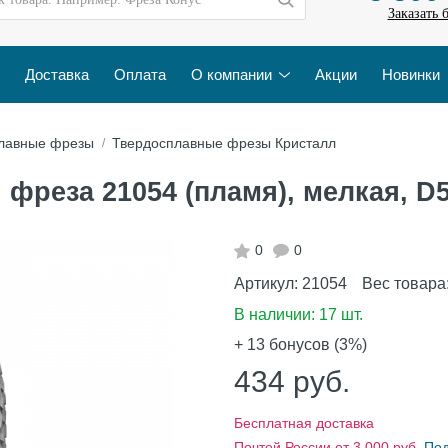
Заказать 
Доставка
Оплата
О компании
Акции
Новинки
лавные фрезы
Твердосплавные фрезы Кристалл
фреза 21054 (пламя), мелкая, D5
0
0
Артикул:
21054
Вес товара
В наличии:
17 шт.
+ 13
бонусов (3%)
434
руб.
Бесплатная доставка
Почтой России от 3 000 руб.
По