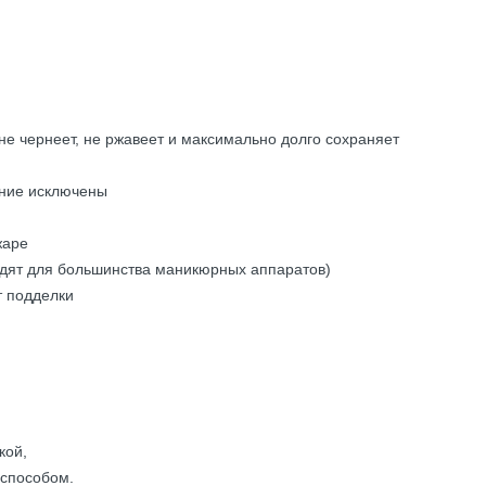
не чернеет, не ржавеет и максимально долго сохраняет
ение исключены
жаре
одят для большинства маникюрных аппаратов)
т подделки
кой,
способом.