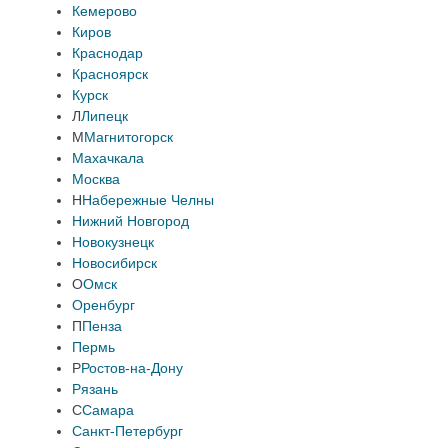
Кемерово
Киров
Краснодар
Красноярск
Курск
Л
Липецк
М
Магнитогорск
Махачкала
Москва
Н
Набережные Челны
Нижний Новгород
Новокузнецк
Новосибирск
О
Омск
Оренбург
П
Пенза
Пермь
Р
Ростов-на-Дону
Рязань
С
Самара
Санкт-Петербург