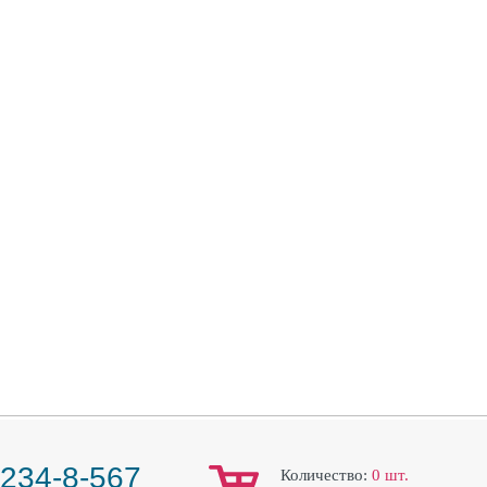
 234-8-567
Количество:
0
шт.