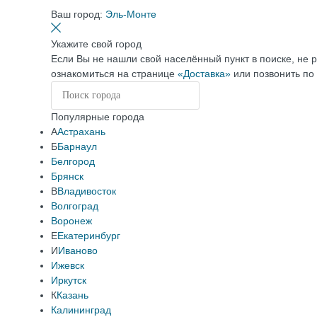
Ваш город:
Эль-Монте
Укажите свой город
Если Вы не нашли свой населённый пункт в поиске, не 
ознакомиться на странице
«Доставка»
или позвонить по
Популярные города
А
Астрахань
Б
Барнаул
Белгород
Брянск
В
Владивосток
Волгоград
Воронеж
Е
Екатеринбург
И
Иваново
Ижевск
Иркутск
К
Казань
Калининград