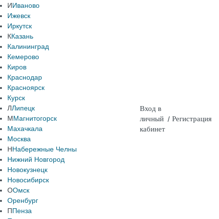
И
Иваново
Ижевск
Иркутск
К
Казань
Калининград
Кемерово
Киров
Краснодар
Красноярск
Курск
Л
Липецк
Вход в
М
Магнитогорск
личный
/
Регистрация
Махачкала
кабинет
Москва
Н
Набережные Челны
Нижний Новгород
Новокузнецк
Новосибирск
О
Омск
Оренбург
П
Пенза