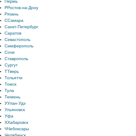
Пермь
Р
Ростов-на-Дону
Рязань
С
Самара
Санкт-Петербург
Саратов
Севастополь
Симферополь
Сочи
Ставрополь
Сургут
Т
Тверь
Тольятти
Томск
Тула
Тюмень
У
Улан-Удэ
Ульяновск
Уфа
Х
Хабаровск
Ч
Чебоксары
Челябинск