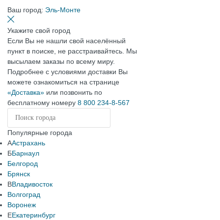
Ваш город:
Эль-Монте
Укажите свой город
Если Вы не нашли свой населённый
пункт в поиске, не расстраивайтесь. Мы
высылаем заказы по всему миру.
Подробнее с условиями доставки Вы
можете ознакомиться на странице
«Доставка»
или позвонить по
бесплатному номеру
8 800 234-8-567
Популярные города
А
Астрахань
Б
Барнаул
Белгород
Брянск
В
Владивосток
Волгоград
Воронеж
Е
Екатеринбург