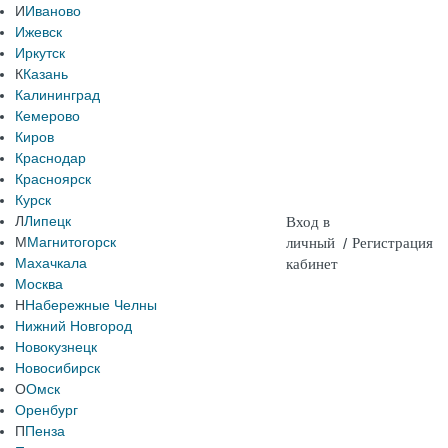
И
Иваново
Ижевск
Иркутск
К
Казань
Калининград
Кемерово
Киров
Краснодар
Красноярск
Курск
Л
Липецк
Вход в
М
Магнитогорск
личный
/
Регистрация
Махачкала
кабинет
Москва
Н
Набережные Челны
Нижний Новгород
Новокузнецк
Новосибирск
О
Омск
Оренбург
П
Пенза