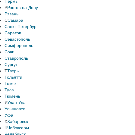
Пермь
Р
Ростов-на-Дону
Рязань
С
Самара
Санкт-Петербург
Саратов
Севастополь
Симферополь
Сочи
Ставрополь
Сургут
Т
Тверь
Тольятти
Томск
Тула
Тюмень
У
Улан-Удэ
Ульяновск
Уфа
Х
Хабаровск
Ч
Чебоксары
Челябинск