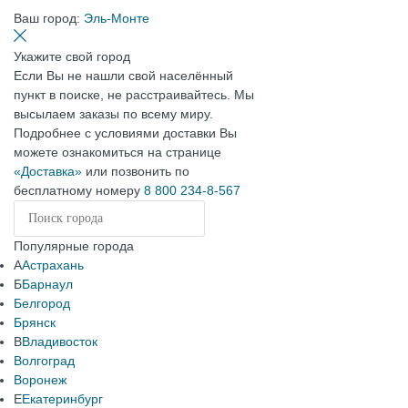
Ваш город:
Эль-Монте
Укажите свой город
Если Вы не нашли свой населённый
пункт в поиске, не расстраивайтесь. Мы
высылаем заказы по всему миру.
Подробнее с условиями доставки Вы
можете ознакомиться на странице
«Доставка»
или позвонить по
бесплатному номеру
8 800 234-8-567
Популярные города
А
Астрахань
Б
Барнаул
Белгород
Брянск
В
Владивосток
Волгоград
Воронеж
Е
Екатеринбург