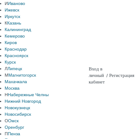
И
Иваново
Ижевск
Иркутск
К
Казань
Калининград
Кемерово
Киров
Краснодар
Красноярск
Курск
Л
Липецк
Вход в
М
Магнитогорск
личный
/
Регистрация
Махачкала
кабинет
Москва
Н
Набережные Челны
Нижний Новгород
Новокузнецк
Новосибирск
О
Омск
Оренбург
П
Пенза