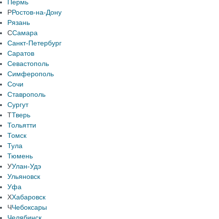
Пермь
Р
Ростов-на-Дону
Рязань
С
Самара
Санкт-Петербург
Саратов
Севастополь
Симферополь
Сочи
Ставрополь
Сургут
Т
Тверь
Тольятти
Томск
Тула
Тюмень
У
Улан-Удэ
Ульяновск
Уфа
Х
Хабаровск
Ч
Чебоксары
Челябинск