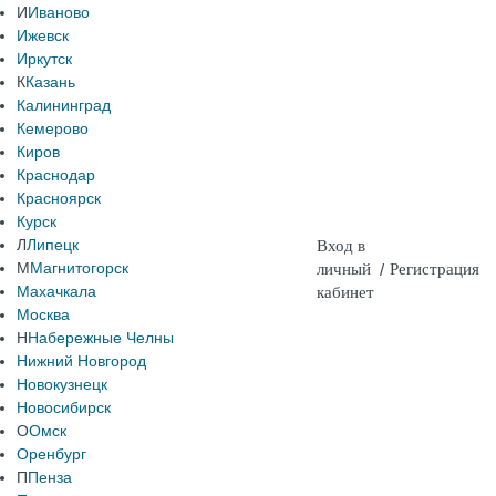
И
Иваново
Ижевск
Иркутск
К
Казань
Калининград
Кемерово
Киров
Краснодар
Красноярск
Курск
Л
Липецк
Вход в
М
Магнитогорск
личный
/
Регистрация
Махачкала
кабинет
Москва
Н
Набережные Челны
Нижний Новгород
Новокузнецк
Новосибирск
О
Омск
Оренбург
П
Пенза