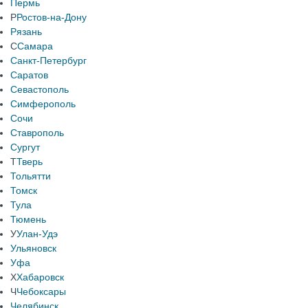
Пермь
Р
Ростов-на-Дону
Рязань
С
Самара
Санкт-Петербург
Саратов
Севастополь
Симферополь
Сочи
Ставрополь
Сургут
Т
Тверь
Тольятти
Томск
Тула
Тюмень
У
Улан-Удэ
Ульяновск
Уфа
Х
Хабаровск
Ч
Чебоксары
Челябинск