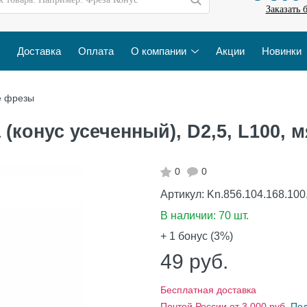
Заказать 
Доставка
Оплата
О компании
Акции
Новинки
е фрезы
конус усеченный), D2,5, L100, мя
0
0
Артикул:
Kn.856.104.168.100
В наличии:
70 шт.
+ 1
бонус (3%)
49
руб.
Бесплатная доставка
Почтой России от 3 000 руб.
По