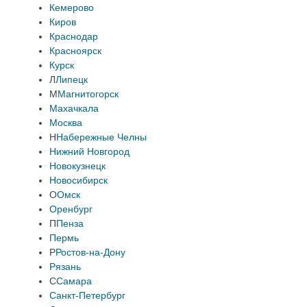
Кемерово
Киров
Краснодар
Красноярск
Курск
Л
Липецк
М
Магнитогорск
Махачкала
Москва
Н
Набережные Челны
Нижний Новгород
Новокузнецк
Новосибирск
О
Омск
Оренбург
П
Пенза
Пермь
Р
Ростов-на-Дону
Рязань
С
Самара
Санкт-Петербург