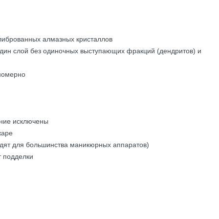
олиброванных алмазных кристаллов
дин слой без одиночных выступающих фракций (дендритов) и
номерно
ение исключены
жаре
одят для большинства маникюрных аппаратов)
т подделки