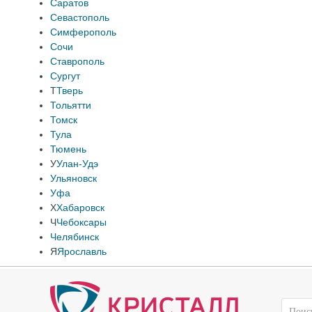
Саратов
Севастополь
Симферополь
Сочи
Ставрополь
Сургут
Т
Тверь
Тольятти
Томск
Тула
Тюмень
У
Улан-Удэ
Ульяновск
Уфа
Х
Хабаровск
Ч
Чебоксары
Челябинск
Я
Ярославль