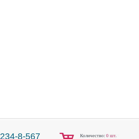
 234-8-567
Количество:
0
шт.