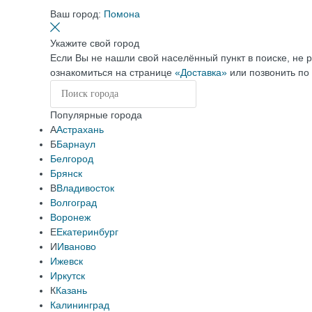
Ваш город:
Помона
Укажите свой город
Если Вы не нашли свой населённый пункт в поиске, не 
ознакомиться на странице
«Доставка»
или позвонить по
Популярные города
А
Астрахань
Б
Барнаул
Белгород
Брянск
В
Владивосток
Волгоград
Воронеж
Е
Екатеринбург
И
Иваново
Ижевск
Иркутск
К
Казань
Калининград