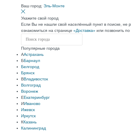
Ваш город:
Эль-Монте
Укажите свой город
Если Вы не нашли свой населённый пункт в поиске, не 
ознакомиться на странице
«Доставка»
или позвонить по
Популярные города
А
Астрахань
Б
Барнаул
Белгород
Брянск
В
Владивосток
Волгоград
Воронеж
Е
Екатеринбург
И
Иваново
Ижевск
Иркутск
К
Казань
Калининград