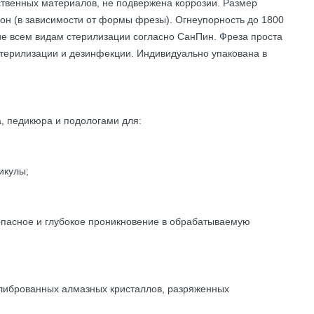
ественных материалов, не подвержена коррозии. Размер
рон (в зависимости от формы фрезы). Огнеупорность до 1800
лие всем видам стерилизации согласно СанПин. Фреза проста
стерилизации и дезинфекции. Индивидуально упакована в
, педикюра и подологами для:
икулы;
опасное и глубокое проникновение в обрабатываемую
олиброванных алмазных кристаллов, разряженных