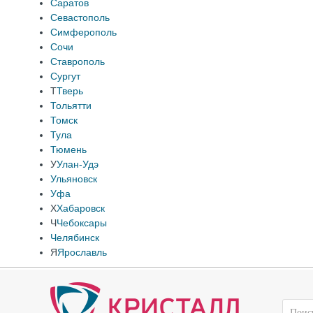
Саратов
Севастополь
Симферополь
Сочи
Ставрополь
Сургут
Т
Тверь
Тольятти
Томск
Тула
Тюмень
У
Улан-Удэ
Ульяновск
Уфа
Х
Хабаровск
Ч
Чебоксары
Челябинск
Я
Ярославль