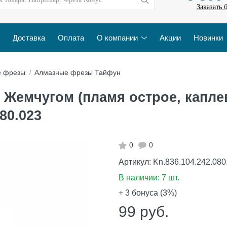
Заказать 
Доставка
Оплата
О компании
Акции
Новинки
е фрезы
Алмазные фрезы Тайфун
Жемчугом (пламя острое, каплев
80.023
0
0
Артикул:
Kn.836.104.242.080
В наличии:
7 шт.
+ 3
бонуса (3%)
99
руб.