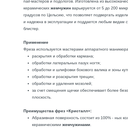
nail-мастеров и подологов. Изготовлена из высококач
керамических
жемчужин
варьируется от 5 до 200 мик
градусов по Цельсию, что позволяет подвергать изде
и надежна в эксплуатации и поддается любым видам 
блистер.
Применение
Фреза используется мастерами аппаратного маникюра
раскрытия и обработки кармана;
обработки латеральных пазух ногтя;
обработки и шлифовки бокового валика и зоны кут
обработки и роаскрытия трещин;
обработки и удаления мозолей;
за счет смещения щечки обеспечивает более без
плоскость.
Преимущества фрез «Кристалл»:
Абразивная поверхность состоит из 100% - ных к
керамическими
жемчужинами
.