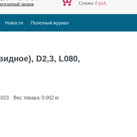
Cумма:
0
руб.
бесплатный звонок
Новости
Полезный журнал
идное), D2,3, L080,
.023
Вес товара:
0.002
кг.