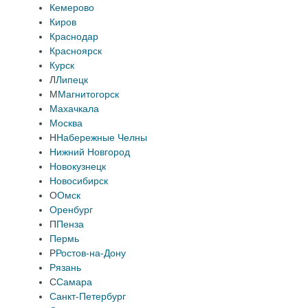
Кемерово
Киров
Краснодар
Красноярск
Курск
Л
Липецк
М
Магнитогорск
Махачкала
Москва
Н
Набережные Челны
Нижний Новгород
Новокузнецк
Новосибирск
О
Омск
Оренбург
П
Пенза
Пермь
Р
Ростов-на-Дону
Рязань
С
Самара
Санкт-Петербург