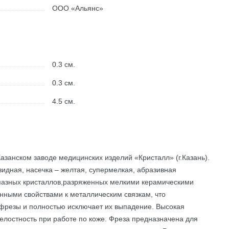
ООО «Альянс»
0.3
см.
0.3
см.
4.5
см.
азанском заводе медицинских изделий «Кристалл» (г.Казань).
идная, насечка – желтая, супермелкая, абразивная
лмазных кристаллов,разряженных мелкими керамическими
нными свойствами к металлическим связкам, что
фрезы и полностью исключает их выпадение. Высокая
елостность при работе по коже. Фреза предназначена для