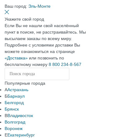
Ваш город:
Эль-Монте
Укажите свой город
Если Вы не нашли свой населённый
пункт в поиске, не расстраивайтесь. Мы
высылаем заказы по всему миру.
Подробнее с условиями доставки Вы
можете ознакомиться на странице
«Доставка»
или позвонить по
бесплатному номеру
8 800 234-8-567
Популярные города
А
Астрахань
Б
Барнаул
Белгород
Брянск
В
Владивосток
Волгоград
Воронеж
Е
Екатеринбург