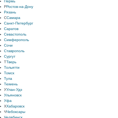
Пермь
Р
Ростов-на-Дону
Рязань
С
Самара
Санкт-Петербург
Саратов
Севастополь
Симферополь
Сочи
Ставрополь
Сургут
Т
Тверь
Тольятти
Томск
Тула
Тюмень
У
Улан-Удэ
Ульяновск
Уфа
Х
Хабаровск
Ч
Чебоксары
Челябинск