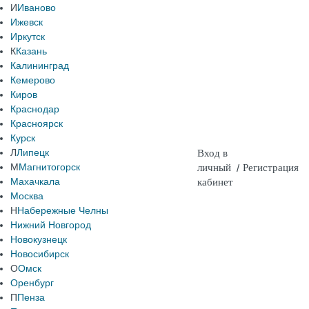
И
Иваново
Ижевск
Иркутск
К
Казань
Калининград
Кемерово
Киров
Краснодар
Красноярск
Курск
Л
Липецк
Вход в
М
Магнитогорск
личный
/
Регистрация
Махачкала
кабинет
Москва
Н
Набережные Челны
Нижний Новгород
Новокузнецк
Новосибирск
О
Омск
Оренбург
П
Пенза