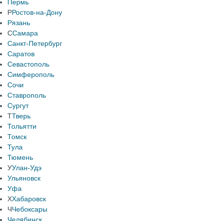
Пермь
Р
Ростов-на-Дону
Рязань
С
Самара
Санкт-Петербург
Саратов
Севастополь
Симферополь
Сочи
Ставрополь
Сургут
Т
Тверь
Тольятти
Томск
Тула
Тюмень
У
Улан-Удэ
Ульяновск
Уфа
Х
Хабаровск
Ч
Чебоксары
Челябинск