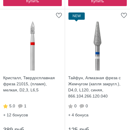
Купить
Купить
NEW
Кристалл, Твердосплавная
Тайфун, Алмазная фреза с
фреза 21015, (пламя),
Жемчугом (капля закругл.),
мелкая, D2,3, L6,5
D4,0, L120, синяя,
866.104.266.120.040
5.0
1
0
0
+ 12
бонусов
+ 4
бонуса
389 руб.
125 руб.