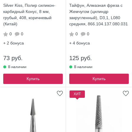
Silver Kiss, Полир силикон-
Тайфун, Алмазная фреза с
карбидный Конус, 8 мм,
Жемчугом (цилиндр
грубый, 408, коричневый
закругленный), D3,1, L080
(Китай)
средняя, 866.104.137.080.031
0
0
0
0
+ 2
бонуса
+ 4
бонуса
73 руб.
125 руб.
Купить
Купить
ХИТ