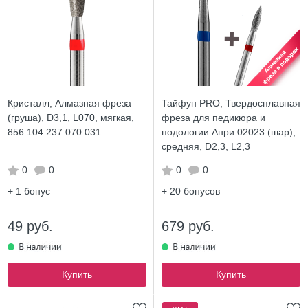
Кристалл, Алмазная фреза
Тайфун PRO, Твердосплавная
(груша), D3,1, L070, мягкая,
фреза для педикюра и
856.104.237.070.031
подологии Анри 02023 (шар),
средняя, D2,3, L2,3
0
0
0
0
+ 1
бонус
+ 20
бонусов
49 руб.
679 руб.
Купить
Купить