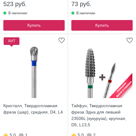
523 руб.
73 руб.
Купить
Купить
ХИТ
Кристалл, Твердосплавная
Тайфун, Твердосплавная
фреза (шар), средняя, D4, L4
фреза Эдна для левшей
23506L (кукуруза), крупная,
D5, L13,5
5.0
1
5.0
2