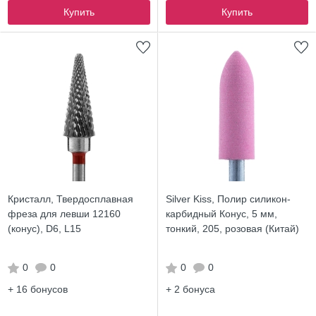
Купить
Купить
Кристалл, Твердосплавная
Silver Kiss, Полир силикон-
фреза для левши 12160
карбидный Конус, 5 мм,
(конус), D6, L15
тонкий, 205, розовая (Китай)
0
0
0
0
+ 16
бонусов
+ 2
бонуса