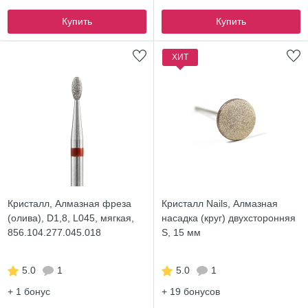
Купить
Купить
ХИТ
Кристалл, Алмазная фреза
Кристалл Nails, Алмазная
(олива), D1,8, L045, мягкая,
насадка (круг) двухсторонняя
856.104.277.045.018
S, 15 мм
5.0
1
5.0
1
+ 1
бонус
+ 19
бонусов