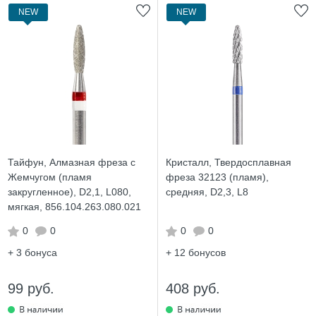
NEW
NEW
Тайфун, Алмазная фреза с
Кристалл, Твердосплавная
Жемчугом (пламя
фреза 32123 (пламя),
закругленное), D2,1, L080,
средняя, D2,3, L8
мягкая, 856.104.263.080.021
0
0
0
0
+ 3
бонуса
+ 12
бонусов
99 руб.
408 руб.