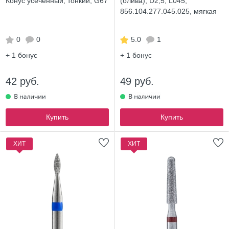
Конус усеченный, тонкий, G67
(олива), D2,5, L045,
856.104.277.045.025, мягкая
0
0
5.0
1
+ 1
бонус
+ 1
бонус
42 руб.
49 руб.
Купить
Купить
ХИТ
ХИТ