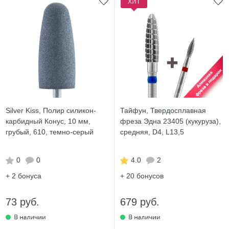
ХИТ
Silver Kiss, Полир силикон-
Тайфун, Твердосплавная
карбидный Конус, 10 мм,
фреза Эдна 23405 (кукуруза),
грубый, 610, темно-серый
средняя, D4, L13,5
0
0
4.0
2
+ 2
бонуса
+ 20
бонусов
73 руб.
679 руб.