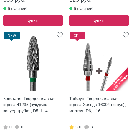
Купить
Купить
NEW
ХИТ
Кристалл, Твердосплавная
Тайфун, Твердосплавная
фреза 41235 (кукуруза,
фреза Хильда 16004 (конус),
конус), грубая, D5, L14
мелкая, D6, L16
0
0
5.0
3