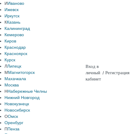
И
Иваново
Ижевск
Иркутск
К
Казань
Калининград
Кемерово
Киров
Краснодар
Красноярск
Курск
Л
Липецк
Вход в
М
Магнитогорск
личный
/
Регистрация
Махачкала
кабинет
Москва
Н
Набережные Челны
Нижний Новгород
Новокузнецк
Новосибирск
О
Омск
Оренбург
П
Пенза