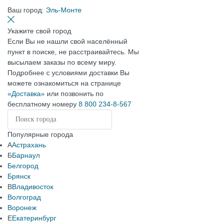
Ваш город:
Эль-Монте
Укажите свой город
Если Вы не нашли свой населённый
пункт в поиске, не расстраивайтесь. Мы
высылаем заказы по всему миру.
Подробнее с условиями доставки Вы
можете ознакомиться на странице
«Доставка»
или позвонить по
бесплатному номеру
8 800 234-8-567
Популярные города
А
Астрахань
Б
Барнаул
Белгород
Брянск
В
Владивосток
Волгоград
Воронеж
Е
Екатеринбург