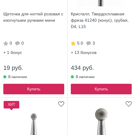
Щеточка для ногтей розовая с
Кристалл, Твердосплавная
изогнутыми ручками мини
фреза 41240 (конус), грубая,
D4, L15
0
0
5.0
3
+ 1
бонус
+ 13
бонусов
19 руб.
434 руб.
Купить
Купить
ХИТ