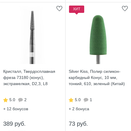
ХИТ
Кристалл, Твердосплавная
Silver Kiss, Полир силикон-
фреза 73180 (конус),
карбидный Конус, 10 мм,
экстрамелкая, D2,3, L8
тонкий, 610, зеленый (Китай)
5.0
2
5.0
1
+ 12
бонусов
+ 2
бонуса
389 руб.
73 руб.