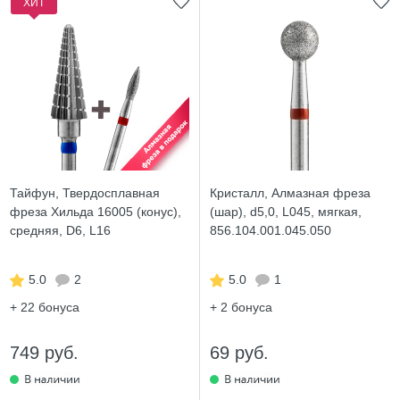
ХИТ
Тайфун, Твердосплавная
Кристалл, Алмазная фреза
фреза Хильда 16005 (конус),
(шар), d5,0, L045, мягкая,
средняя, D6, L16
856.104.001.045.050
5.0
2
5.0
1
+ 22
бонуса
+ 2
бонуса
749 руб.
69 руб.