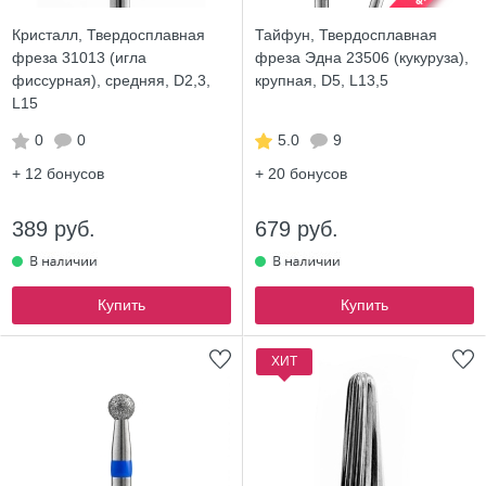
Кристалл, Твердосплавная
Тайфун, Твердосплавная
фреза 31013 (игла
фреза Эдна 23506 (кукуруза),
фиссурная), средняя, D2,3,
крупная, D5, L13,5
L15
0
0
5.0
9
+ 12
бонусов
+ 20
бонусов
389 руб.
679 руб.
Купить
Купить
ХИТ