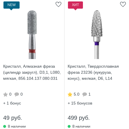
NEW
ХИТ
Кристалл, Алмазная фреза
Кристалл, Твердосплавная
(цилиндр закругл), D3,1, L080,
фреза 23236 (кукуруза,
мягкая, 856.104.137.080.031
конус), мелкая, D6, L14
0
0
5.0
1
+ 1
бонус
+ 15
бонусов
49 руб.
499 руб.