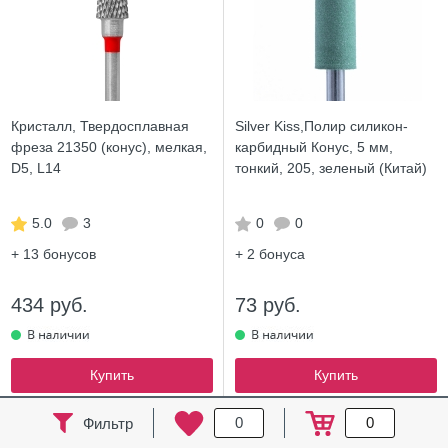
Кристалл, Твердосплавная
Silver Kiss,Полир силикон-
фреза 21350 (конус), мелкая,
карбидный Конус, 5 мм,
D5, L14
тонкий, 205, зеленый (Китай)
5.0
3
0
0
+ 13
бонусов
+ 2
бонуса
434 руб.
73 руб.
Купить
Купить
0
0
Фильтр
ХИТ
ХИТ