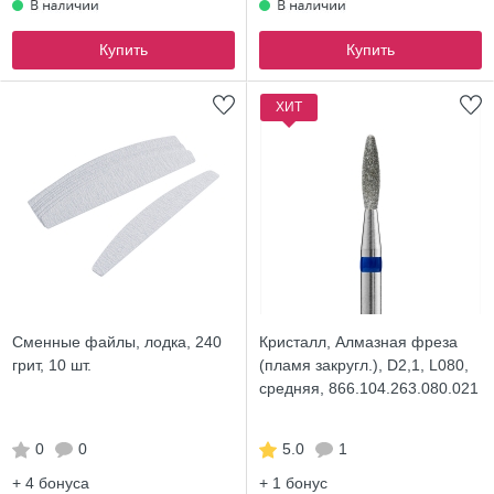
Купить
Купить
ХИТ
Сменные файлы, лодка, 240
Кристалл, Алмазная фреза
грит, 10 шт.
(пламя закругл.), D2,1, L080,
средняя, 866.104.263.080.021
0
0
5.0
1
+ 4
бонуса
+ 1
бонус