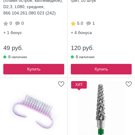
(пламя острое, каплевидное),
грит, 10 штук
D2,3, L080, средняя,
866.104.261.080.023 (242)
0
0
5.0
1
+ 1
бонус
+ 4
бонуса
49 руб.
120 руб.
Купить
Купить
ХИТ