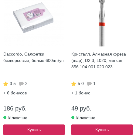
Daccordo, Салфетки
Кристалл, Алмазная фреза
безворсовые, белые 600шт/уп
(шар), D2,3, L020, мягкая,
856.104.001.020.023
3.5
2
5.0
1
+ 6
бонусов
+ 1
бонус
186 руб.
49 руб.
Купить
Купить