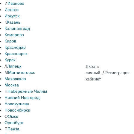
И
Иваново
Ижевск
Иркутск
К
Казань
Калининград
Кемерово
Киров
Краснодар
Красноярск
Курск
Л
Липецк
Вход в
М
Магнитогорск
личный
/
Регистрация
Махачкала
кабинет
Москва
Н
Набережные Челны
Нижний Новгород
Новокузнецк
Новосибирск
О
Омск
Оренбург
П
Пенза