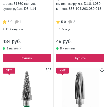
фреза 51360 (конус),
(пламя закругл.), D1,8, L080,
супергрубая, D6, L14
мягкая, 856.104.263.080.018
5.0
1
5.0
2
+ 13
бонусов
+ 1
бонус
434 руб.
49 руб.
Купить
Купить
ХИТ
ХИТ