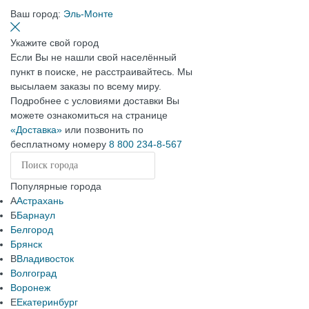
Ваш город:
Эль-Монте
Укажите свой город
Если Вы не нашли свой населённый
пункт в поиске, не расстраивайтесь. Мы
высылаем заказы по всему миру.
Подробнее с условиями доставки Вы
можете ознакомиться на странице
«Доставка»
или позвонить по
бесплатному номеру
8 800 234-8-567
Популярные города
А
Астрахань
Б
Барнаул
Белгород
Брянск
В
Владивосток
Волгоград
Воронеж
Е
Екатеринбург