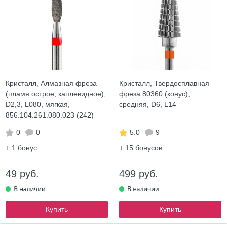
Кристалл, Алмазная фреза
Кристалл, Твердосплавная
(пламя острое, каплевидное),
фреза 80360 (конус),
D2,3, L080, мягкая,
средняя, D6, L14
856.104.261.080.023 (242)
0
0
5.0
9
+ 1
бонус
+ 15
бонусов
49 руб.
499 руб.
Купить
Купить