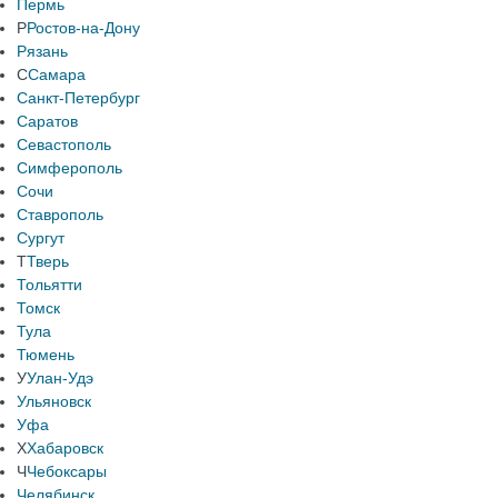
Пермь
Р
Ростов-на-Дону
Рязань
С
Самара
Санкт-Петербург
Саратов
Севастополь
Симферополь
Сочи
Ставрополь
Сургут
Т
Тверь
Тольятти
Томск
Тула
Тюмень
У
Улан-Удэ
Ульяновск
Уфа
Х
Хабаровск
Ч
Чебоксары
Челябинск